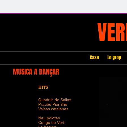
VER
Casa
Lo grop
MUSICA A DANÇAR
HITS
Quadrilh de Salias
Praube Pierrilhe
Valsas catalanas
Nau polòtas
Congò de Vèrt