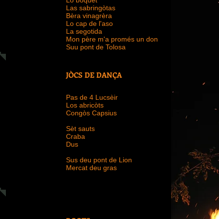
Lo boquet
Las sabringòtas
Bèra vinagrèra
Lo cap de l'aso
La segotida
Mon père m'a promés un don
Suu pont de Tolosa
JÒCS DE DANÇA
Pas de 4 Lucsèir
Los abricòts
Congòs Capsius
Sèt sauts
Craba
Dus
Sus deu pont de Lion
Mercat deu gras