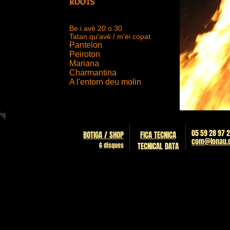
ROOTS
Be i avè 20 o 30
Tatan qu'avè / m'èi copat
Pantelon
Peiroton
Mariana
Charmantina
A l'entorn deu molin
05 59 28 97 
BOTIGA / SHOP
FICA TECNICA
com@lonau.eu​
6 disques
TECNICAL DATA